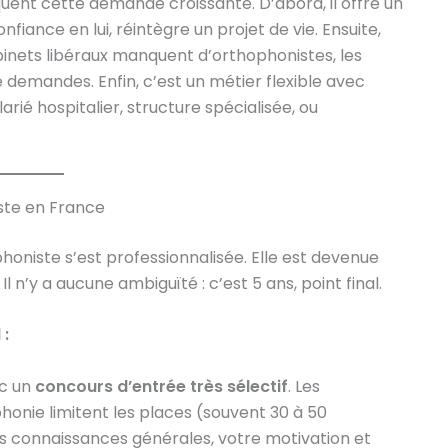
iquent cette demande croissante. D’abord, il offre un
fiance en lui, réintègre un projet de vie. Ensuite,
binets libéraux manquent d’orthophonistes, les
demandes. Enfin, c’est un métier flexible avec
larié hospitalier, structure spécialisée, ou
ste en France
honiste s’est professionnalisée. Elle est devenue
Il n’y a aucune ambiguïté : c’est 5 ans, point final.
 :
ec un
concours d’entrée très sélectif
. Les
onie limitent les places (souvent 30 à 50
os connaissances générales, votre motivation et